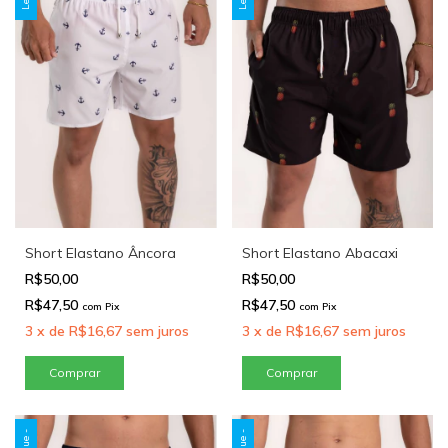
Short Elastano Âncora
Short Elastano Abacaxi
R$50,00
R$50,00
R$47,50
R$47,50
com
Pix
com
Pix
3
x
de
R$16,67
sem juros
3
x
de
R$16,67
sem juros
Comprar
Comprar