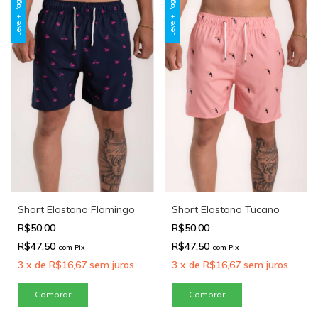
Leve + Pague -
Leve + Pague -
Short Elastano Flamingo
Short Elastano Tucano
R$50,00
R$50,00
R$47,50
R$47,50
com
Pix
com
Pix
3
x
de
R$16,67
sem juros
3
x
de
R$16,67
sem juros
Comprar
Comprar