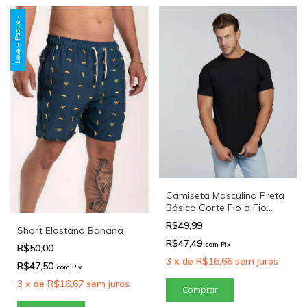
Leve + Pague -
Camiseta Masculina Preta
Básica Corte Fio a Fio
Algodão Confortável
R$49,99
Short Elastano Banana
R$47,49
com
Pix
R$50,00
3
x
de
R$16,66
sem juros
R$47,50
com
Pix
3
x
de
R$16,67
sem juros
Comprar