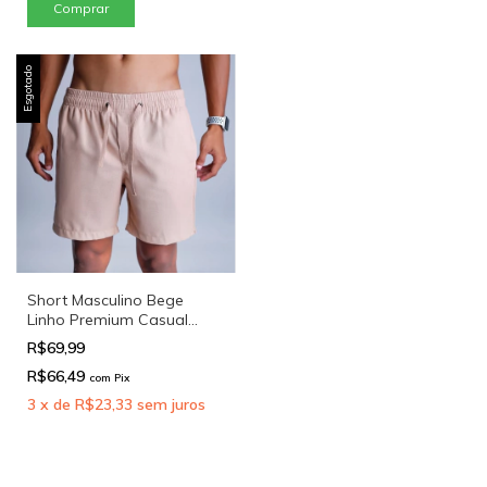
Comprar
Esgotado
Short Masculino Bege
Linho Premium Casual
Confortável para Praia
R$69,99
R$66,49
com
Pix
3
x
de
R$23,33
sem juros