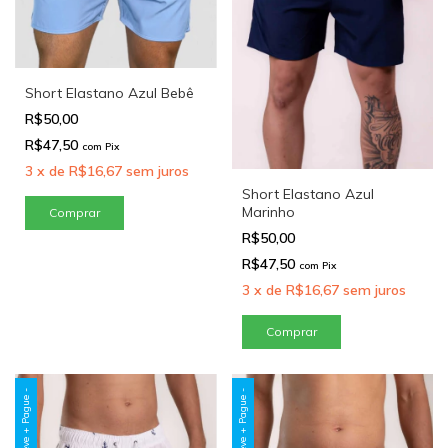
Short Elastano Azul Bebê
R$50,00
R$47,50
com
Pix
3
x
de
R$16,67
sem juros
Short Elastano Azul
Marinho
Comprar
R$50,00
R$47,50
com
Pix
3
x
de
R$16,67
sem juros
Comprar
Leve + Pague -
Leve + Pague -