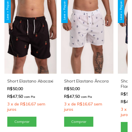
Leve + Pague -
Leve + Pague -
Leve + Pague -
Short Elastano Abacaxi
Short Elastano Âncora
Short
Flam
R$50,00
R$50,00
R$50
R$47,50
R$47,50
com
Pix
com
Pix
R$47
3
x
de
R$16,67
sem
3
x
de
R$16,67
sem
juros
juros
3
x
d
juros
Comprar
Comprar
C