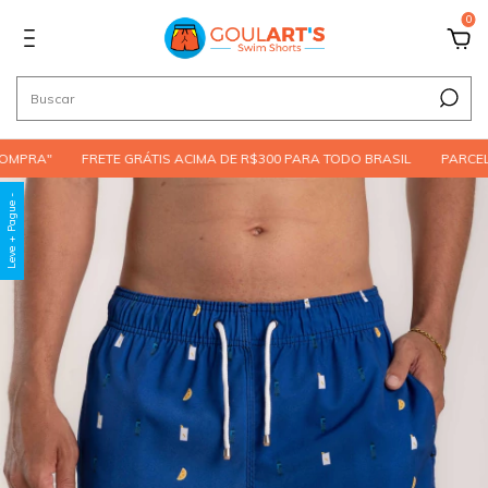
0
FRETE GRÁTIS ACIMA DE R$300 PARA TODO BRASIL
PARCELE EM ATÉ 3
Leve + Pague -