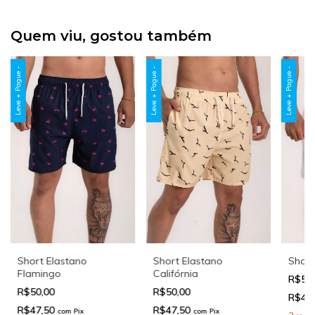
Quem viu, gostou também
Leve + Pague -
Leve + Pague -
Leve + Pague -
Short Elastano
Short Elastano
Short
Flamingo
Califórnia
R$50
R$50,00
R$50,00
R$47
R$47,50
R$47,50
com
Pix
com
Pix