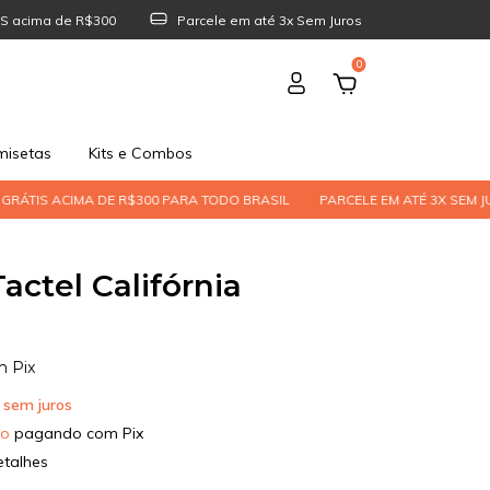
S acima de R$300
Parcele em até 3x Sem Juros
0
isetas
Kits e Combos
 DE R$300 PARA TODO BRASIL
PARCELE EM ATÉ 3X SEM JUROS | PIX COM
actel Califórnia
m
Pix
sem juros
to
pagando com Pix
etalhes