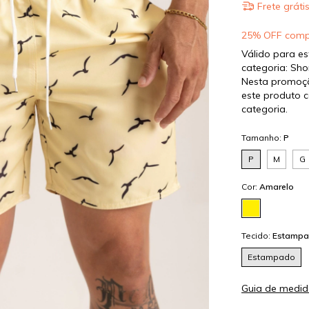
Frete gráti
25% OFF comp
Válido para es
categoria: Shor
Nesta promoç
este produto
categoria.
Tamanho:
P
P
M
G
Cor:
Amarelo
Tecido:
Estamp
Estampado
Guia de medid