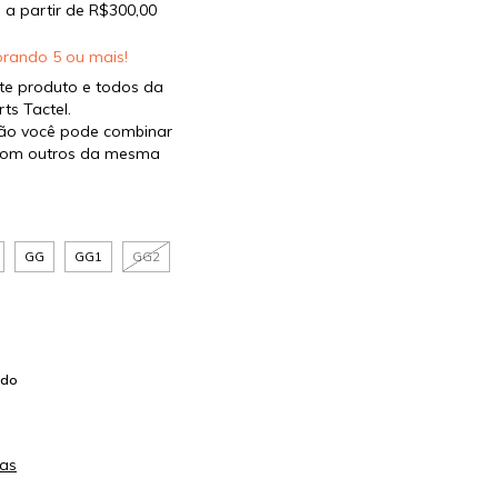
s
a partir de
R$300,00
rando 5 ou mais!
te produto e todos da
ts Tactel.
ão você pode combinar
 com outros da mesma
GG
GG1
GG2
ado
as