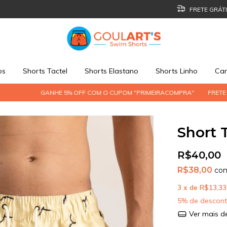
FRETE GRÁTI
os
Shorts Tactel
Shorts Elastano
Shorts Linho
Cam
ANHE 5% OFF COM O CUPOM "PRIMEIRACOMPRA"
FRETE GRÁTIS ACIMA
Short T
R$40,00
R$38,00
co
3
x de
R$13,33
5% de descon
Ver mais d