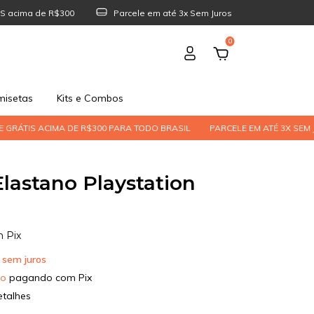
S acima de R$300
Parcele em até 3x Sem Juros
0
isetas
Kits e Combos
MA DE R$300 PARA TODO BRASIL
PARCELE EM ATÉ 3X SEM JUROS | PIX C
Elastano Playstation
m
Pix
sem juros
to
pagando com Pix
etalhes