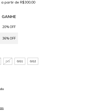
s
a partir de
R$300,00
GANHE
20% OFF
36% OFF
GG
GG1
GG2
ado
as