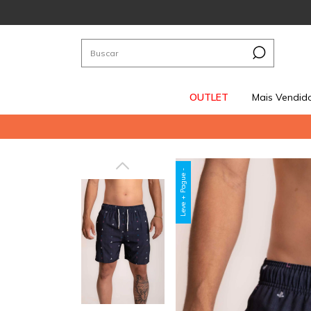
OUTLET
Mais Vendid
Leve + Pague -