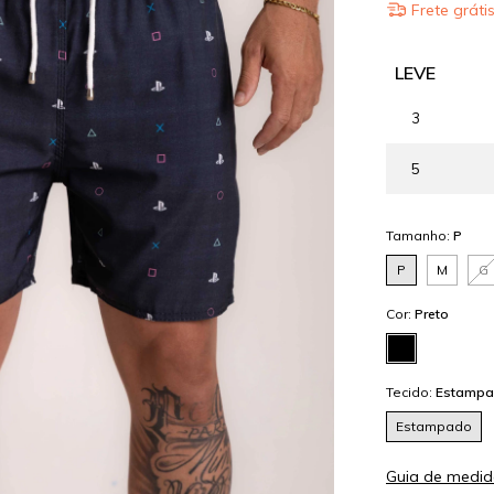
Frete gráti
LEVE
3
5
Tamanho:
P
P
M
G
Cor:
Preto
Tecido:
Estamp
Estampado
Guia de medid