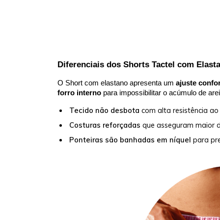
Diferenciais dos Shorts Tactel com Elast
O Short com elastano apresenta um
ajuste confo
forro interno
para impossibilitar o acúmulo de arei
Tecido
não desbota
com alta resistência ao
Costuras reforçadas
que asseguram maior du
P
onteiras são banhadas em níquel
para pre