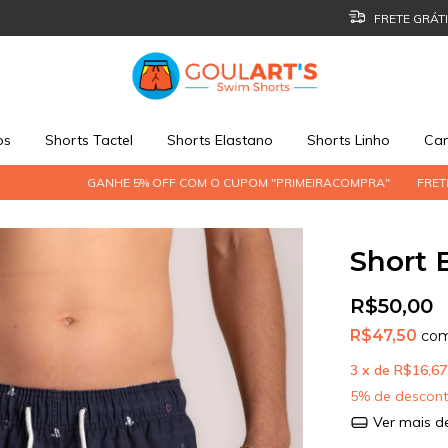
FRETE GRÁTI
os
Shorts Tactel
Shorts Elastano
Shorts Linho
Cam
GANHE 5% OFF COM O CUPOM "PRIMEIRACOMPRA"
FRETE GRÁTIS ACI
Short 
R$50,00
R$47,50
co
3
x de
R$16,67
5% de descon
Ver mais d