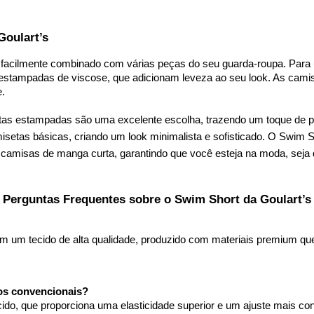
Goulart’s
er facilmente combinado com várias peças do seu guarda-roupa. Par
stampadas de viscose, que adicionam leveza ao seu look. As camisa
e.
tas estampadas são uma excelente escolha, trazendo um toque de per
isetas básicas, criando um look minimalista e sofisticado. O Swim
amisas de manga curta, garantindo que você esteja na moda, seja du
Perguntas Frequentes sobre o Swim Short da Goulart’s
om um tecido de alta qualidade, produzido com materiais premium que 
los convencionais?
ecido, que proporciona uma elasticidade superior e um ajuste mais con